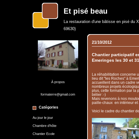
Et pisé beau
La restauration d'une bâtisse en pisé du 
69630)
21/10/2012
Chantier participatif e
Emeringes les 30 et 3
La réhabilitation concerne un
lieu dit "les Roches" à Emer
À propos
accueillent dans un cadre v
nombreux projets écologique
plus, cette formation par la 
formaterre@gmail.com
bélier :-)
Mais revenons à nos moutons 
paille-chaux en intérieur et 
Catégories
Voici le cadre du chantier d
Au jour le jour
Chambre d'hôte
Chantier Ecole