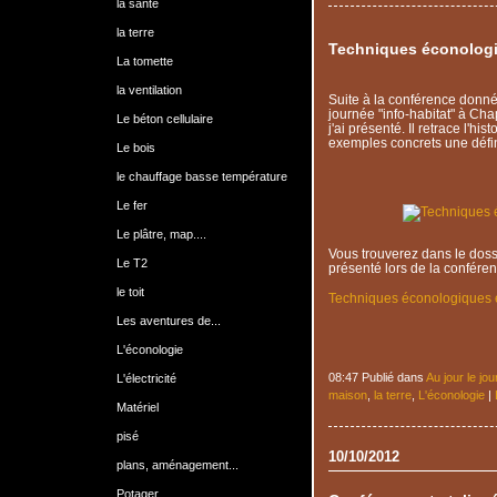
la santé
la terre
Techniques éconolog
La tomette
la ventilation
Suite à la conférence donné
journée "info-habitat" à Ch
Le béton cellulaire
j'ai présenté. Il retrace l'hi
exemples concrets une défini
Le bois
le chauffage basse température
Le fer
Le plâtre, map....
Vous trouverez dans le dos
Le T2
présenté lors de la conféren
le toit
Techniques éconologiques 
Les aventures de...
L'éconologie
08:47 Publié dans
Au jour le jou
L'électricité
maison
,
la terre
,
L'éconologie
|
Matériel
pisé
10/10/2012
plans, aménagement...
Potager