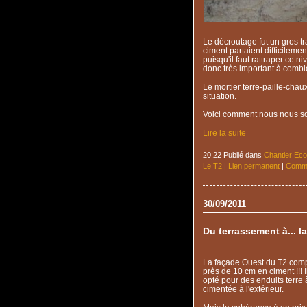
Le décroutage fut un gros tr
ciment partaient difficilem
puisqu'il faut rattraper ce n
donc très important à comble
Le mortier terre-paille-chaux
situation.
Voici comment nous nous s
Lire la suite
20:22 Publié dans
Chantier Eco
Le T2
|
Lien permanent
|
Comme
30/09/2011
Du terrassement à... l
La façade Ouest du T2 compr
près de 10 cm en ciment !!! 
opté pour des enduits terre à
cimentée à l'extérieur.