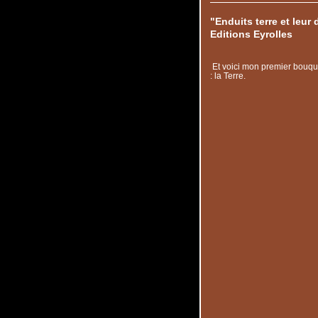
"Enduits terre et leur
Editions Eyrolles
Et voici mon premier bouqu
: la Terre.