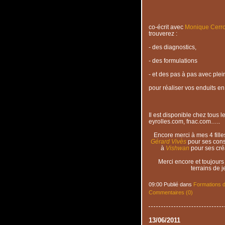
co-écrit avec
Monique Cerr
trouverez :
- des diagnostics,
- des formulations
- et des pas à pas avec plei
pour réaliser vos enduits en
Il est disponible chez tous le
eyrolles.com, fnac.com…..
Encore merci à mes 4 fille
Gérard Vivès
pour ses conse
à
Vishwan
pour ses cré
Merci encore et toujours
terrains de 
09:00 Publié dans
Formations d
Commentaires (0)
13/06/2011