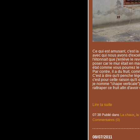
Ce qui est amusant, c'est la
avec qui nous avons d'excell
l'étonnait que j'enlève le r
poser car le mur était en mau
état comme vous pourrez le 
Par contre, il a du fruit, c
C'est à dire qu'il penche l
c'est pour cette raison qu'i
je nomme "chape verticale").
rattraper ce fruit afin d'avoir 
Lire la suite
07:38 Publié dans
La chaux
,
la
Commentaires (0)
08/07/2011