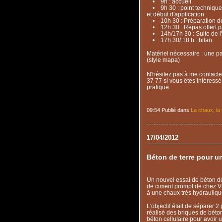
• 9h : accueil
• 9h 30 : point technique 
et début d'application.
• 10h 30 : Préparation de l
• 12h 30 : Repas offert pa
• 14h/17h 30 : Suite de l'
• 17h 30/ 18 h : bilan
Matériel nécessaire : une pa
(style mapa)
N'hésitez pas à me contacte
37 77 si vous êtes intéressé(
pratique.
09:54 Publié dans
La chaux
,
la
17/04/2012
Béton de terre pour u
Un nouvel essai de béton de
de ciment prompt de chez Vic
à une chaux très hydrauliqu
L'objectif était de séparer 
réalisé des briques de béton
béton cellulaire pour avoir u