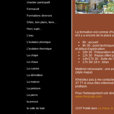
chantier participatif
Fermacell
Formations diverses
Gîtes, bon plans, liens...
Hors sujet...
La formation est comme d'hab
et il y a encore de la place 
L'eau
L'isolation phonique
• 9h : accueil
• 9h 30 : point technique 
L'isolation thermique
et début d'application.
• 10h 30 : Préparation de l
La chape
• 12h 30 : Repas offert par
• 14h/17h 30 : Suite de l'
La chaux
• 17h 30/ 18 h : bilan
La cuisine
Matériel nécessaire : une pa
(style mapa)
La démolition
N'hésitez pas à me contacte
La maison
37 77 si vous êtes intéressé(
pratique.
La peinture
Pour l'hebergement voir dire
La pierre
www.chezcapi.com
la presse
la salle de bain
13:07 Publié dans
La chaux
,
la