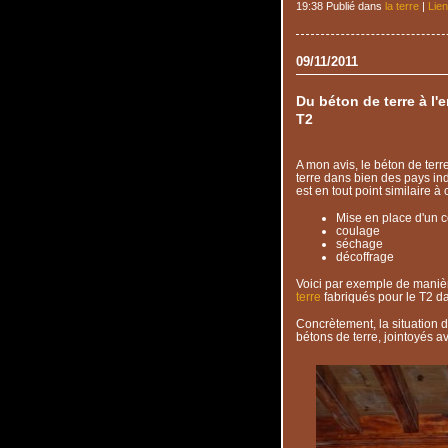
19:38 Publié dans
la terre
|
Lie
09/11/2011
Du béton de terre à l'e
T2
A mon avis, le béton de terre
terre dans bien des pays ind
est en tout point similaire à
Mise en place d'un c
coulage
séchage
décoffrage
Voici par exemple de manièr
terre
fabriqués pour le T2 da
Concrètement, la situation d
bétons de terre, jointoyés av