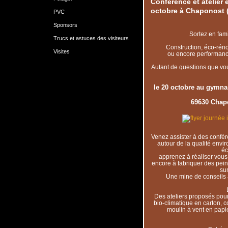
Conférence et atelier 
octobre à Chaponost 
PVC
Sponsors
Sortez en fami
Trucs et astuces des visiteurs
Construction, éco-réno
Visites
ou encore performanc
Autant de questions que vou
le 20 octobre au gymna
69630 Chapo
Venez assister à des confére
autour de la qualité envi
éc
apprenez à réaliser vou
encore à fabriquer des peint
su
Une mine de conseils à
Des ateliers proposés pour
bio-climatique en carton, c
moulin à vent en papie