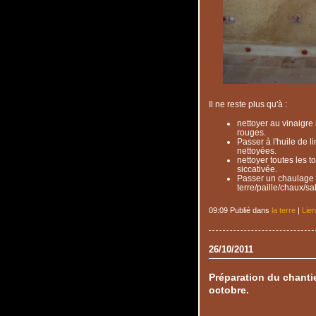
Il ne reste plus qu'à :
nettoyer au vinaigre 
rouges.
Passer à l'huile de 
nettoyées.
nettoyer toutes les t
siccativée.
Passer un chaulage p
terre/paille/chaux/sa
09:09 Publié dans
la terre
|
Lie
26/10/2011
Préparation du chantie
octobre.