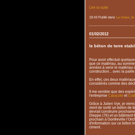
Lire la suite
18:43 Publié dans
La chaux
,
la
01/02/2012
le béton de terre stabil
Pour avoir effectué quelques
que ce matériau, au sommet 
années à venir le matériau m
construction... avec la paille
En effet, ces deux matériaux
considérés comme des déch
Il me semble que des expéri
l'entreprise
Caracole
et
Crat
Grâce à Julien Vye, je viens
vient de sortir un béton de ter
devrait construire prochain
Dieppe (76) et un bâtiment te
prochain à Gonfreville l’Orc
d'information sur ce béton tr
ciment.