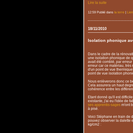
Lire la suite
12:59 Publié dans
la terre
|
Lie
18/11/2010
Isolation phonique ave
Dans le cadre de la rénovati
une isolation phonique de qu
avait été comblé, par erreur 
erreur car ce matériau, très 
d'un point de vue thermique
point de vue isolation phoni
Nous enlèverons donc ce béto
Cela assurera un haut degré
cohérence entre les différen
Etant donné qu'il est diffici
existante, j'ai eu l'idée de 
ses apprentis-sages
m'ont b
à pisé.
Voici Stéphane en train de 
pouvez observer la dalette 
kg/cm2 :