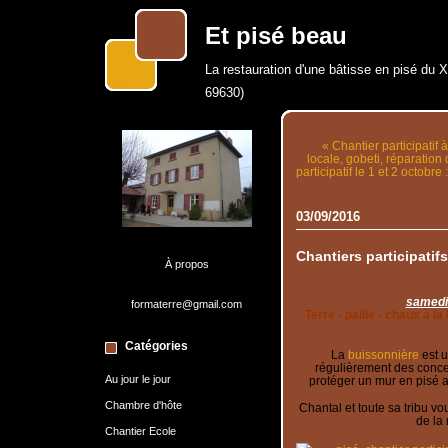
Et pisé beau
La restauration d'une bâtisse en pisé du 
69630)
« Chantier participatif 
locale, gobeti, réparation
participatif le 1 et 2 octobr
03/09/2016
Chantiers participati
À propos
samedi
formaterre@gmail.com
Terre - paille - chaux à la
Catégories
La
buissonnière
est u
régulièrement des concer
Au jour le jour
protéger un mur en pisé a
Chambre d'hôte
Chantal et toute sa tribu vou
de la
Chantier Ecole