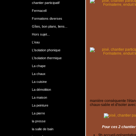
chantier participatif
Fermacell
Formations diverses
Gîtes, bon plans, liens...
Hors sujet...
L'eau
L'isolation phonique
L'isolation thermique
La chape
La chaux
La cuisine
La démolition
La maison
manière conséquente l'étanch
chaux-sable et d'isoler avec
La peinture
La pierre
la presse
Pour ces 2 chantiers
la salle de bain
• 9h accueil-présentation