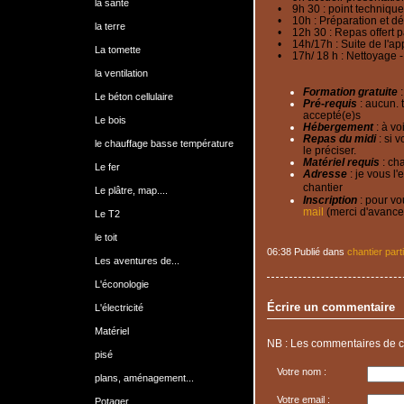
la santé
• 9h 30 : point technique
• 10h : Préparation et dé
la terre
• 12h 30 : Repas offert par
• 14h/17h : Suite de l'app
La tomette
• 17h/ 18 h : Nettoyage - 
la ventilation
Formation gratuite
:
Le béton cellulaire
Pré-requis
: aucun. 
accepté(e)s
Le bois
Hébergement
: à vo
Repas du midi
: si v
le chauffage basse température
le préciser.
Matériel requis
: cha
Le fer
Adresse
: je vous l'
chantier
Le plâtre, map....
Inscription
: pour vou
mail
(merci d'avance 
Le T2
le toit
06:38 Publié dans
chantier parti
Les aventures de...
L'éconologie
Écrire un commentaire
L'électricité
Matériel
NB : Les commentaires de c
pisé
Votre nom :
plans, aménagement...
Votre email :
Potager