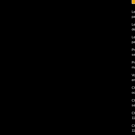
Le
pa
Le
de
Le
pa
Pr
se
Pr
ma
Vo
en
Ch
oc
Ch
s
Ch
11
Ch
11