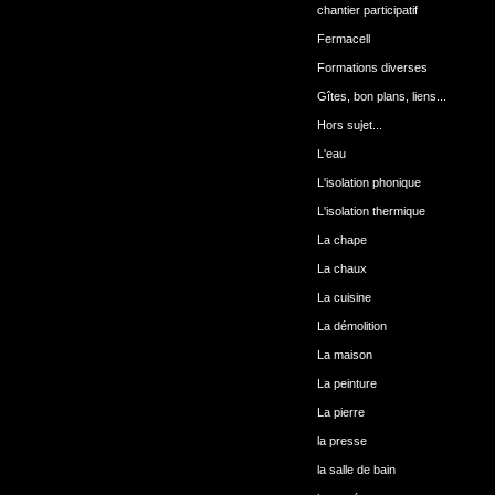
chantier participatif
Fermacell
Formations diverses
Gîtes, bon plans, liens...
Hors sujet...
L'eau
L'isolation phonique
L'isolation thermique
La chape
La chaux
La cuisine
La démolition
La maison
La peinture
La pierre
la presse
la salle de bain