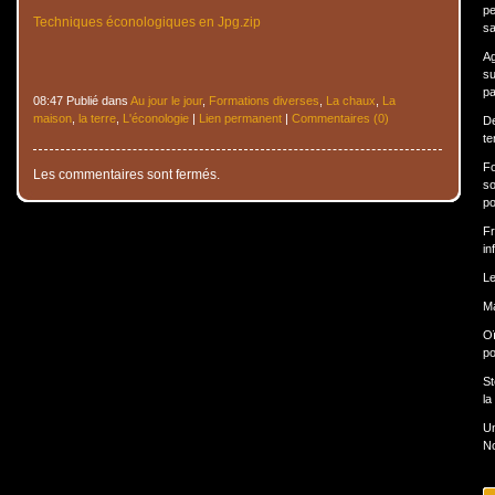
pe
Techniques éconologiques en Jpg.zip
sa
Ag
su
pa
08:47 Publié dans
Au jour le jour
,
Formations diverses
,
La chaux
,
La
maison
,
la terre
,
L'éconologie
|
Lien permanent
|
Commentaires (0)
De
te
Fo
Les commentaires sont fermés.
so
po
Fr
in
Le
Ma
Oï
po
St
la
Un
N