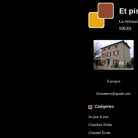
Et pi
La restaur
69630)
À propos
formaterre@gmail.com
Catégories
Au jour le jour
Chambre d'hôte
Chantier Ecole