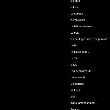
la santé
la terre
La tomette
la ventilation
Le béton cellulaire
Le bois
le chauffage basse température
Le fer
Le plâtre, map....
Le T2
le toit
Les aventures de...
L'éconologie
L'électricité
Matériel
pisé
plans, aménagement...
Potager