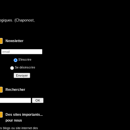
logiques. (Chaponost,
Newsletter
S'inscrire
Se désinscrire
Rechercher
Des sites importants...
pour nous
s blogs ou site internet des