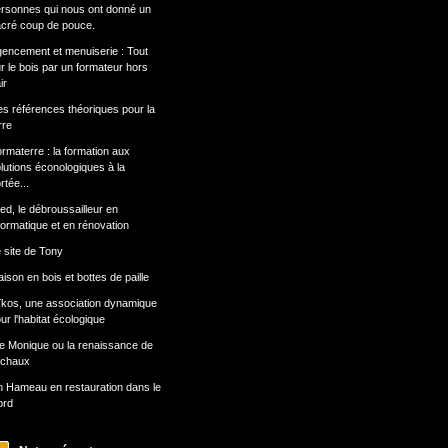
rsonnes qui nous ont donné un
cré coup de pouce.
encement et menuiserie : Tout
r le bois par un formateur hors
ir
s références théoriques pour la
rre
rmaterre : la formation aux
lutions éconologiques à la
rtée...
ed, le débroussailleur en
formatique et en rénovation
 site de Tony
ison en bois et bottes de paille
kos, une association dynamique
ur l'habitat écologique
e Monique ou la renaissance de
 chaux
 Hameau en restauration dans le
ord