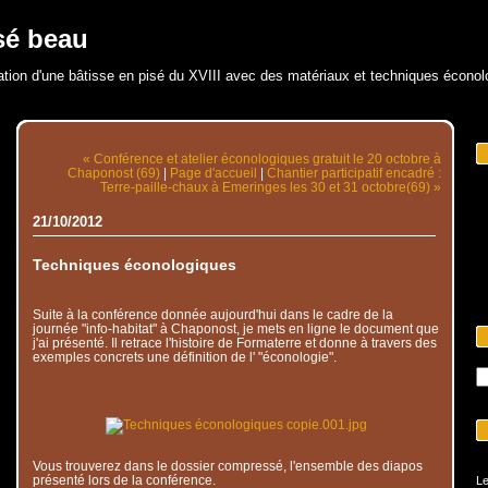
sé beau
ation d'une bâtisse en pisé du XVIII avec des matériaux et techniques écono
« Conférence et atelier éconologiques gratuit le 20 octobre à
Chaponost (69)
|
Page d'accueil
|
Chantier participatif encadré :
Terre-paille-chaux à Emeringes les 30 et 31 octobre(69) »
21/10/2012
Techniques éconologiques
Suite à la conférence donnée aujourd'hui dans le cadre de la
journée "info-habitat" à Chaponost, je mets en ligne le document que
j'ai présenté. Il retrace l'histoire de Formaterre et donne à travers des
exemples concrets une définition de l' "éconologie".
Vous trouverez dans le dossier compressé, l'ensemble des diapos
présenté lors de la conférence.
Le