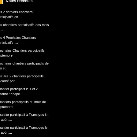
Notes récentes
s 2 derniers chantiers
rticipatifs en...
s chantiers participatifs des mois
...
s 4 Prochains Chantiers
rticipatifs :...
ochains Chantiers participatifs :
ptembre...
ochains chantiers participatifs de
i et...
ici les 2 chantiers participatifs
cadré par...
antier participatif le 1 et 2
tobre : chape...
antiers participatifs du mois de
eptembre
antier participatif à Tramoyes le
 août :...
antier participatif à Tramoyes le
 août :...