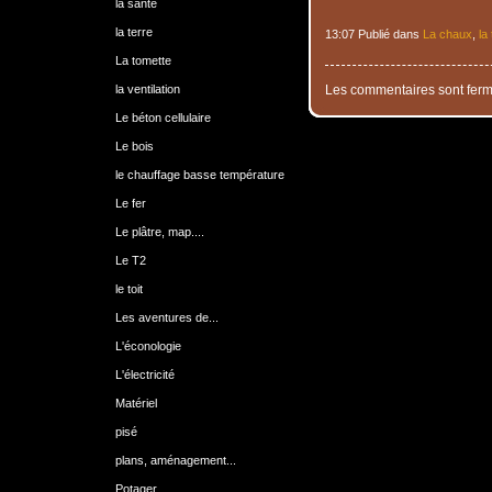
la santé
la terre
13:07 Publié dans
La chaux
,
la
La tomette
la ventilation
Les commentaires sont ferm
Le béton cellulaire
Le bois
le chauffage basse température
Le fer
Le plâtre, map....
Le T2
le toit
Les aventures de...
L'éconologie
L'électricité
Matériel
pisé
plans, aménagement...
Potager