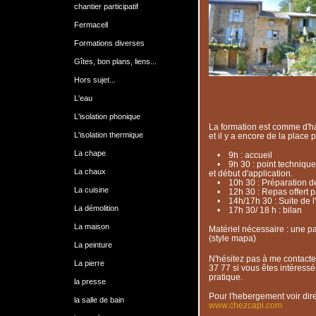
chantier participatif
Fermacell
Formations diverses
Gîtes, bon plans, liens...
Hors sujet...
L'eau
L'isolation phonique
La formation est comme d'hab
L'isolation thermique
et il y a encore de la place 
La chape
• 9h : accueil
• 9h 30 : point technique 
La chaux
et début d'application.
• 10h 30 : Préparation de l
La cuisine
• 12h 30 : Repas offert par
• 14h/17h 30 : Suite de l'
La démolition
• 17h 30/ 18 h : bilan
La maison
Matériel nécessaire : une pa
(style mapa)
La peinture
N'hésitez pas à me contacte
La pierre
37 77 si vous êtes intéressé(
pratique.
la presse
Pour l'hebergement voir dire
la salle de bain
www.chezcapi.com