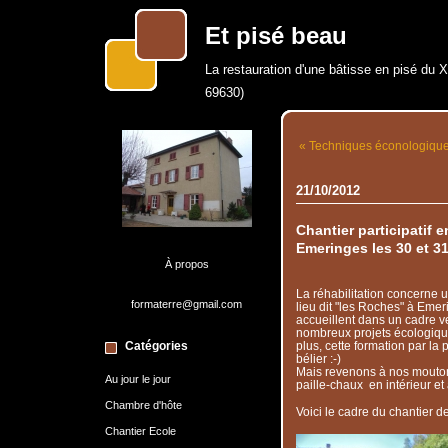
Et pisé beau
La restauration d'une bâtisse en pisé du 
69630)
« Techniques éconologiqu
21/10/2012
Chantier participatif e
Emeringes les 30 et 3
À propos
La réhabilitation concerne un
formaterre@gmail.com
lieu dit "les Roches" à Emer
accueillent dans un cadre v
nombreux projets écologique
Catégories
plus, cette formation par la 
bélier :-)
Mais revenons à nos moutons 
Au jour le jour
paille-chaux en intérieur et 
Chambre d'hôte
Voici le cadre du chantier d
Chantier Ecole