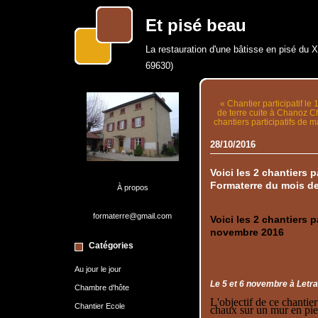
Et pisé beau
La restauration d'une bâtisse en pisé du 
69630)
« Chantier participatif le
de terre cuite à Chanoz C
chantiers participatifs de 
28/10/2016
Voici les 2 chantiers p
Formaterre du mois d
À propos
formaterre@gmail.com
Voici les 2 chantiers p
novembre 2016
Catégories
Au jour le jour
Le 5 et 6 novembre à Letra
Chambre d'hôte
L'objectif de ce chantier
Chantier Ecole
chaux sur un mur en pie