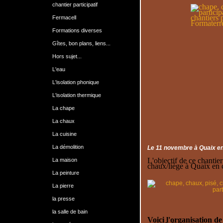
chantier participatif
Fermacell
Formations diverses
Gîtes, bon plans, liens...
Hors sujet...
L'eau
L'isolation phonique
L'isolation thermique
La chape
La chaux
La cuisine
La démolition
Le 11 novembre à Quaix e
L'objectif de ce chantie
La maison
chaux/liège à Quaix en 
La peinture
La pierre
la presse
la salle de bain
Voici l'organisation de