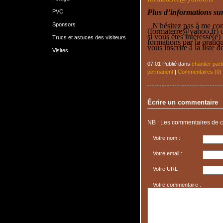
Plus d’informations su
PVC
Sponsors
N'hésitez pas à me cont
(formaterre@yahoo.fr) o
si vous êtes intéressé(e)
Trucs et astuces des visiteurs
formations par la pratiqu
vous inscrire à la liste d
Visites
07:01 Publié dans
chantier parti
permanent
|
Commentaires (0)
Écrire un commentaire
NB : Les commentaires de c
Votre nom :
Votre email :
Votre URL :
Votre commentaire :