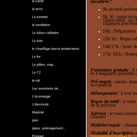
encadrés
:
la santé
9h accueil-présent
la terre
9h 30 : point tech
La tomette
chaux/sable ou ch
chantiers précéde
la ventilation
10h : Préparation
Le béton cellulaire
12h 30 : Repas of
Le bois
14h/17h : Suite de
le chauffage basse température
17h/ 18 h : Nettoy
Le fer
Le plâtre, map....
Formation gratuite
: 8 
Le T2
et 4 stagiaires possibles
le toit
Pré-requis
: aucun. tous(
accepté(e)s
Les aventures de...
Hébergement
: à voir av
L'éconologie
Repas du midi
: si vous
de le préciser
L'électricité
Matériel
Adresse
: je vous l'envo
chantier
pisé
Matériel requis
: chauss
plans, aménagement...
Modalité d'inscription 
formaterre@yahoo.fr
Potager