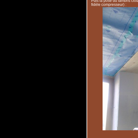
Puis la pose du lambris cl
fidèle compresseur) :