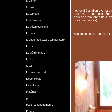
la santé
la terre
l'objectif était d'enlever la
La tomette
tard, avec un peu d'expéri
douche à l'italienne (le sup
la ventilation
pratique d'accès).
Le béton cellulaire
Le bois
A la fin, la salle de bain est a
le chauffage basse température
Le fer
Le plâtre, map....
Le T2
le toit
Les aventures de...
L'éconologie
L'électricité
Matériel
pisé
plans, aménagement...
Potager