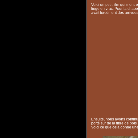
Voici un petit film qui montre
liège en vrac. Pour la chap
avait forcément des arrivées
Ensuite, nous avons continué
porté sur de la fibre de bo
Voici ce que cela donne une f