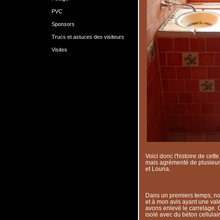
PVC
Sponsors
Trucs et astuces des visiteurs
Visites
Voici donc l'histoire de cette 
mais agrémenté de plusieurs
et Louna.
Dans un premiers temps, nou
et à mon avis ayant une val
avons enlevé le carrelage. 
isolé avec du béton cellulair