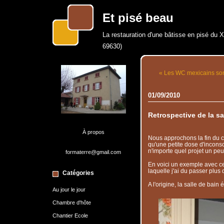
Et pisé beau
La restauration d'une bâtisse en pisé du 
69630)
« Les WC mexicains sont
01/09/2010
Retrospective de la sa
À propos
Nous approchons la fin du ch
qu'une petite dose d'inconsc
n'importe quel projet un peu
formaterre@gmail.com
En voici un exemple avec ce
laquelle j'ai du passer plus d
Catégories
A l'origine, la salle de bain ét
Au jour le jour
Chambre d'hôte
Chantier Ecole