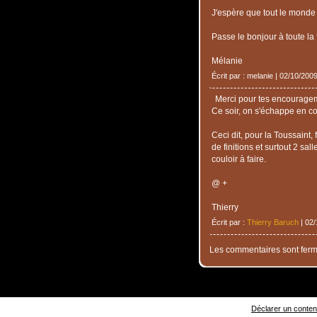
J'espère que tout le monde 
Passe le bonjour à toute la 
Mélanie
Écrit par : melanie | 02/10/200
Merci pour tes encourage
Ce soir, on s'échappe en co
Ceci dit, pour la Toussaint,
de finitions et surtout 2 sal
couloir à faire.
@ +
Thierry
Écrit par :
Thierry Baruch
| 02/
Les commentaires sont ferm
Déclarer un contenu 