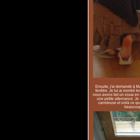
Ensuite, j'ai demandé à Ma
fenêtre. Je lui ai montré 
nous avons fait un essai en
une petite alternance. Je
carreleuse et voilà ce q
beaucoup