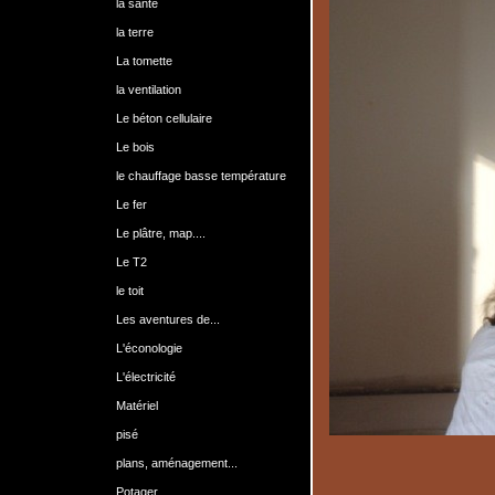
la santé
la terre
La tomette
la ventilation
Le béton cellulaire
Le bois
le chauffage basse température
Le fer
Le plâtre, map....
Le T2
le toit
Les aventures de...
L'éconologie
L'électricité
Matériel
pisé
plans, aménagement...
Potager