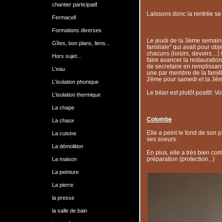
chantier participatif
Laissons donc la rentrée se f
Fermacell
Formations diverses
Le jeudi de la 3ème semaine
Gîtes, bon plans, liens...
familiale" qui avait pour obj
chacuns (loisirs, devoirs....
Hors sujet...
faire avancer la restauratio
de secretaire en remplissant
L'eau
une par membre de la famille
2ème pour samedi et la 3è
L'isolation phonique
Le bilan est plutôt positif. V
L'isolation thermique
La chape
Colombe
La chaux
Elle a peint le fond de son p
La cuisine
ses soeurs.
La démolition
En plus, elle a très bien com
préparation (protection...)
La maison
La peinture
La pierre
la presse
la salle de bain