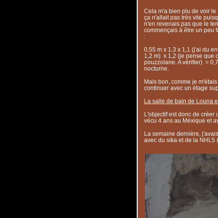
Cela m'a bien plu de voir l
ça n'allait pas très vite puis
n'en revenais pas que le temp
commençais à être un peu fat
:
0,55 m x 1,3 x 1,1 (j'ai du e
1,2 m) x 1,2 (je pense que 
pouzzolane. A vérifier) = 0,
nocturne.
Mais bon, comme je m'étais fi
continuer avec un étage sup
La salle de bain de Louna 
L'objectif est donc de crée
vécu 4 ans au Méxique et av
La semaine dernière, j'ava
avec du sika et de la NHL5 (