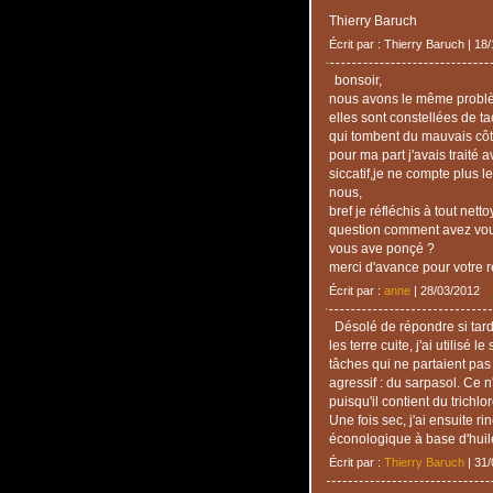
Thierry Baruch
Écrit par : Thierry Baruch | 18
bonsoir,
nous avons le même problème
elles sont constellées de ta
qui tombent du mauvais côté 
pour ma part j'avais traité 
siccatif,je ne compte plus l
nous,
bref je réfléchis à tout netto
question comment avez vous 
vous ave ponçé ?
merci d'avance pour votre 
Écrit par :
anne
| 28/03/2012
Désolé de répondre si tard
les terre cuite, j'ai utilisé l
tâches qui ne partaient pas b
agressif : du sarpasol. Ce n
puisqu'il contient du trichlo
Une fois sec, j'ai ensuite r
éconologique à base d'huile
Écrit par :
Thierry Baruch
| 31/