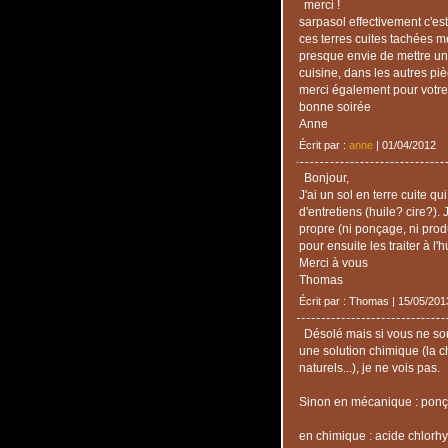
merci !
sarpasol effectivement c'est
ces terres cuites tachées m
presque envie de mettre un
cuisine, dans les autres piè
merci également pour votre
bonne soirée
Anne
Écrit par :
anne
| 01/04/2012
Bonjour,
J'ai un sol en terre cuite qu
d'entretiens (huile? cire?)
propre (ni ponçage, ni produ
pour ensuite les traiter à l'h
Merci à vous
Thomas
Écrit par : Thomas | 15/05/201
Désolé mais si vous ne so
une solution chimique (la ch
naturels...), je ne vois pas.
Sinon en mécanique : ponç
en chimique : acide chlorhy