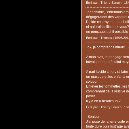
Écrit par : Thierry Baruch | 15
par chimie, j'entendais pr
dégageraient des vapeurs n
l'acide chlorhydrique est-el
et naturels utiliseriez-vous?
en ponçage, est-il possible 
Écrit par : Thomas | 15/05/201
ok, je comprends mieux. La
A mon avis, le ponçage se
travail pour un résultat moy
A part l'acide chlory (à fai
un masque et les enfants en 
solution :
Enlever les tommettes, les 
comprenant de la lessive de
poser.
Il y a en a beaucoup ?
Écrit par : Thierry Baruch | 16
Bonjour,
J'ai posé de la terre cuite 
huile dure puis lustrage ave