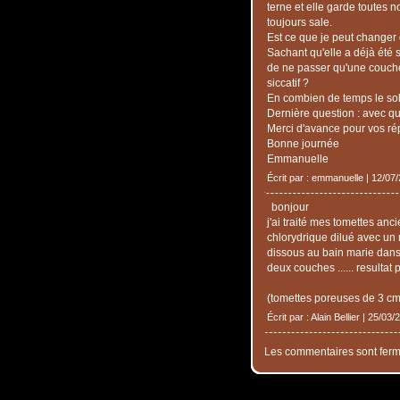
terne et elle garde toutes n
toujours sale.
Est ce que je peut changer d
Sachant qu'elle a déjà été sa
de ne passer qu'une couche 
siccatif ?
En combien de temps le sol
Dernière question : avec qu
Merci d'avance pour vos r
Bonne journée
Emmanuelle
Écrit par : emmanuelle | 12/07
bonjour
j'ai traité mes tomettes an
chlorydrique dilué avec un
dissous au bain marie dans d
deux couches ...... resultat p
(tomettes poreuses de 3 cm
Écrit par : Alain Bellier | 25/03/
Les commentaires sont ferm