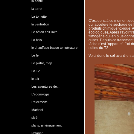
la santé
la terre
La tomette
C'est donc à ce moment que j
la ventilation
qui accélère le séchage de l
produits chimique toxique. A
Le béton cellulaire
écologique). Après l'avoir tra
filmogène qui en plus donna
Le bois
cuites. Depuis ce traitemen
tâche n'est "apparue". J'ai
le chauffage basse température
cuites du T2.
Le fer
Voici donc le sol avant le tra
Le plâtre, map....
Le T2
le toit
Les aventures de...
L'éconologie
L'électricité
Matériel
pisé
plans, aménagement...
Potager