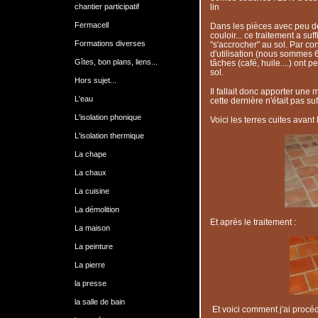
chantier participatif
lin
Fermacell
Dans les pièces avec peu de
couloir... ce traitement a su
Formations diverses
"s'accrocher" au sol. Par co
d'utilisation (nous sommes 6
Gîtes, bon plans, liens...
tâches (café, huile....) ont per
sol.
Hors sujet...
Il fallait donc apporter une
L'eau
cette dernière n'était pas su
L'isolation phonique
Voici les terres cuites avant 
L'isolation thermique
La chape
La chaux
La cuisine
La démolition
Et après le traitement :
La maison
La peinture
La pierre
la presse
la salle de bain
Et voici comment j'ai procéd