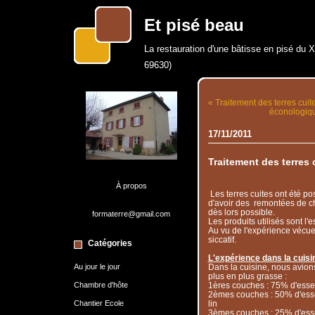
Et pisé beau
La restauration d'une bâtisse en pisé du 
69630)
« Traitement des terres cuite
éconologiqu
17/11/2011
Traitement des terres 
À propos
Les terres cuites ont été po
d'avoir des remontées de ch
dès lors possible.
formaterre@gmail.com
Les produits utilisés sont l'
Au vu de l'expérience vécue 
siccatif.
Catégories
L'expérience dans la cuisi
Au jour le jour
Dans la cuisine, nous avio
plus en plus grasse :
Chambre d'hôte
1ères couches : 75% d'essen
2èmes couches : 50% d'esse
Chantier Ecole
lin
3èmes couches : 25% d'esse