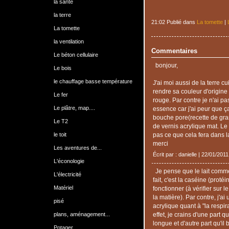
la santé
la terre
21:02 Publié dans
La tomette
|
La tomette
la ventilation
Commentaires
Le béton cellulaire
bonjour,
Le bois
le chauffage basse température
J'ai moi aussi de la terre c
rendre sa couleur d'origine 
Le fer
rouge. Par contre je n'ai pas
Le plâtre, map....
essence car j'ai peur que ç
bouche pore(recette de gra
Le T2
de vernis acrylique mat. Le 
le toit
pas ce que cela fera dans 
merci
Les aventures de...
Écrit par : danielle | 22/01/2011
L'éconologie
Je pense que le lait comm
L'électricité
fait, c'est la caséine (protéi
Matériel
fonctionner (à vérifier sur l
la matière). Par contre, j'ai
pisé
acrylique quant à "la respir
plans, aménagement...
effet, je crains d'une part qu
longue et d'autre part qu'il 
Potager