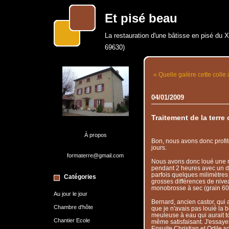
Et pisé beau
La restauration d'une bâtisse en pisé du 
69630)
« Quelle galère cette colle
04/01/2009
Traitement de la terre
À propos
Bon, nous avons donc profité d
jours.
formaterre@gmail.com
Nous avons donc loué une m
pendant 2 heures avec un di
parfois quelques milimètres de
Catégories
grosses différences de nivea
monobrosse à sec (grain 60),
Au jour le jour
Bernard, ancien castor, qui a 
Chambre d'hôte
que je n'avais pas louié la b
meuleuse à eau qui aurait to
Chantier Ecole
même satisfaisant. J'essayera
Ensuite Christian et Odile s