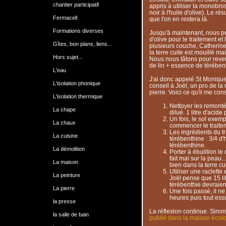
chantier participatif
appris à utiliser la monobro
noir à l'huile d'olive). Le ré
Fermacell
que l'on en restera là.
Formations diverses
Jusqu'à maintenant, nous pen
d'olive pour le traitement et 
Gîtes, bon plans, liens...
plusieurs couche, Catherine 
la terre cuite est mouillé mai
Hors sujet...
Nous nous tâtons pour reven
de lin + essence de térében
L'eau
J'ai donc appelé St Monique 
L'isolation phonique
conseil à Joël, un pro de la 
pierre. Voici ce qu'il me cons
L'isolation thermique
Nettoyer les remonté
La chape
dilué. 1 litre d'acide
Un fois, le sol exem
La chaux
commencer le traite
Les ingrédients du tr
La cuisine
térébenthine : 3/4 d'
térébenthine.
La démolition
Porter à ébulition l
fait mal sur la peau..
La maison
bien dans la terre cui
Utiliser une raclette
La peinture
Joël pense que 15 lit
térébenthie devraient
La pierre
Une fois passé, il ne
heures puis tout ess
la presse
La réflexion continue. Sinon,
la salle de bain
publié dans la maison écol