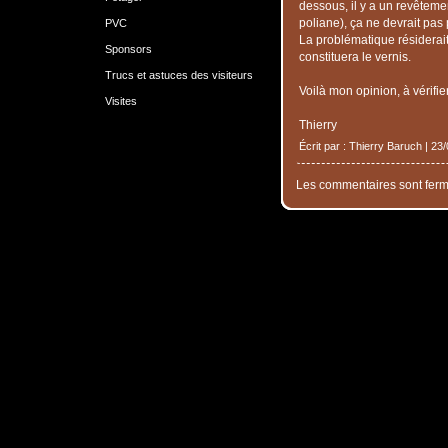
dessous, il y a un revêteme
poliane), ça ne devrait pas
PVC
La problématique résiderait 
Sponsors
constituera le vernis.
Trucs et astuces des visiteurs
Voilà mon opinion, à vérifier
Visites
Thierry
Écrit par : Thierry Baruch | 23
Les commentaires sont ferm