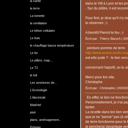
la santé
dans le VIII à Lyon et les p
- Sur du plâtre, il est rec
la terre
La tomette
Pour finir, je dirai qu'il n'y
tu observes ;-)
la ventilation
Le béton cellulaire
A bientôt Pierrot le fou ;-)
Le bois
Écrit par : Thierry Baruch | 20
le chauffage basse température
peinture pomme de terre
http://www.econo-ecolo.org
Le fer
est-elle juste ? - le lien ve
Le plâtre, map....
concernant l'apprêt, as tu u
Le T2
le toit
Merci pour ton site,
Christophe
Les aventures de...
Écrit par : Christophe | 20/03/
L'éconologie
En effet, le lien ne fonctio
L'électricité
Personnellement, je n'ai pa
Matériel
tarder.
La recette dans ton lien sem
pisé
que je ne "pense" pas (à vé
plans, aménagement...
de terre fonctionne pour le 
je pencherai davantage vers
Potager