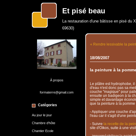
Et pisé beau
La restauration d'une bâtisse en pisé du 
69630)
« Rendre lessivable la pein
18/08/2007
la peinture à la pomme
À propos
Le plâtre est hydrophobe, il
d'eau n'est donc pas sa meil
couche "magique" pour palie
formaterre@gmail.com
ensuite un badigeon à la c
simple et davantage éconolo
que la peinture à la pomme 
Catégories
- Appliquer une couche d'app
Au jour le jour
l'eau car il s'agit d'une peint
Chambre d'hôte
- Suivre
la recette de la pei
site d'Oïkos, suite à une visi
Chantier Ecole
- imperméabiliser la peinture