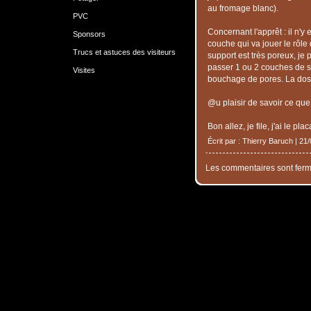
au fromage blanc).
PVC
Concernant l'apprêt : il n'y 
Sponsors
couche qui va jouer le rôle 
Trucs et astuces des visiteurs
support est très poreux, je 
passer 1 ou 2 couches de se
Visites
bouchage de pores. La dose 
@u plaisir de savoir ce que
Bon allez, je file, j'ai le pl
Écrit par : Thierry Baruch | 21
Les commentaires sont ferm