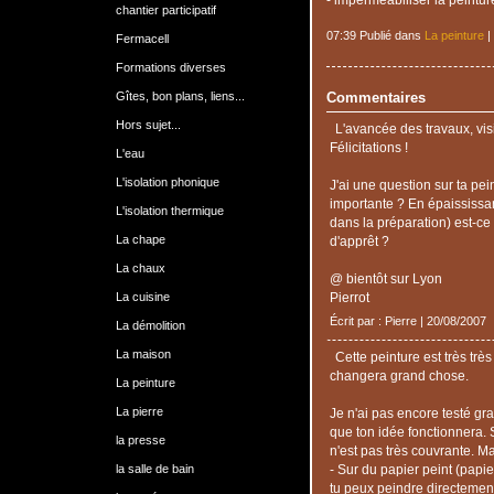
chantier participatif
07:39 Publié dans
La peinture
|
Fermacell
Formations diverses
Gîtes, bon plans, liens...
Commentaires
Hors sujet...
L'avancée des travaux, vis
Félicitations !
L'eau
L'isolation phonique
J'ai une question sur ta pei
importante ? En épaississa
L'isolation thermique
dans la préparation) est-ce
La chape
d'apprêt ?
La chaux
@ bientôt sur Lyon
La cuisine
Pierrot
Écrit par : Pierre | 20/08/2007
La démolition
La maison
Cette peinture est très trè
changera grand chose.
La peinture
La pierre
Je n'ai pas encore testé g
que ton idée fonctionnera. S
la presse
n'est pas très couvrante. M
la salle de bain
- Sur du papier peint (papie
tu peux peindre directemen