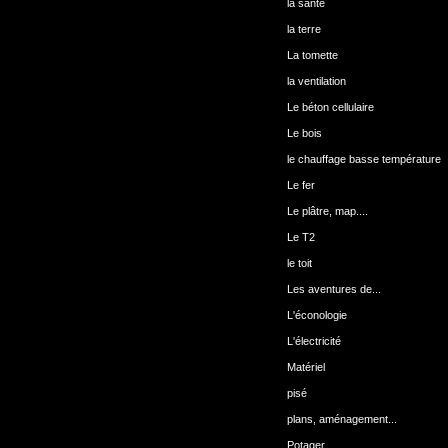
la santé
la terre
La tomette
la ventilation
Le béton cellulaire
Le bois
le chauffage basse température
Le fer
Le plâtre, map....
Le T2
le toit
Les aventures de...
L'éconologie
L'électricité
Matériel
pisé
plans, aménagement...
Potager