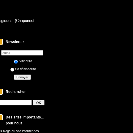
logiques. (Chaponost,
Newsletter
S'inscrire
Se désinscrire
Rechercher
Des sites importants...
pour nous
s blogs ou site internet des