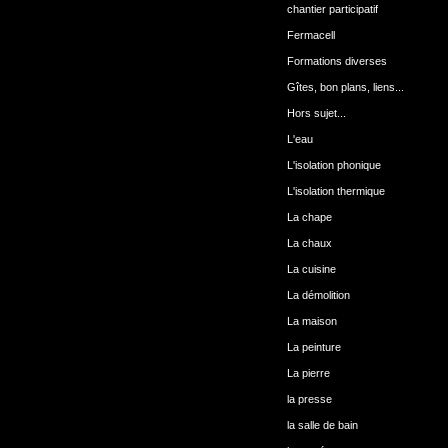
chantier participatif
Fermacell
Formations diverses
Gîtes, bon plans, liens...
Hors sujet...
L'eau
L'isolation phonique
L'isolation thermique
La chape
La chaux
La cuisine
La démolition
La maison
La peinture
La pierre
la presse
la salle de bain