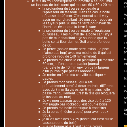
Je fais un trou conséquent pour mettre à fleur du mur
pe
un tasseau de bois carré qui mesure 60 x 60 x 20 mm
sa
la profondeur du trou est soit égale à
l'épaisseur du tasseau. Dans ce cas la boite
Ag
dépasse de 40 mm. C'est normal car il va y
su
avoir un mur chauffant : 20 mm pour recouvrir
les tuyaux puis 20 mm de terre pour avoir de
pa
l'inertie et éviter que la terre fissure.
la profondeur du trou est égale à l'épaisseur
De
du tasseau + les 40 mm de la boite car il n'y a
te
pas de mur chauffant et je souhaite que la
boite soit à fleur du mur. Soit une profondeur
Fo
de 60
so
Je perce (pas en mode percussion. Le pisé
po
n'aime pas trop) avec ma mèche de 8 qui est
profonde (trou de 140 mm environ)
Fr
Je prends ma cheville en plastique qui mesure
60 mm, je l'entoure de papier journal
in
(bandelette de 40 mm environ de la largeur
d'un journal type petites annonce).
Le
Je rentre en force ma cheville plastique +
papier.
Ma
Je prends mon tasseau qui a été
préalablement percé à deux endroits différents
Oï
avec du 7 mm (la vis est en 6 mm, ainsi, elle
po
passe tranquillement. C'est la tête qui bloquera
le tasseau au mur).
St
Je vis mon tasseau avec des vise de 5 x 120
la
mm (agglo pas rocket qui est pour le bois)
Je prends ma boite électrique à encastrer
Un
Je la perce (mèche à bois) pour avoir deux
N
trous.
je la vis avec des 5 x 25 (rocket car c'est sur le
tasseau donc du bois).
Elle ne bouge plus. C'est gagné. Youpi