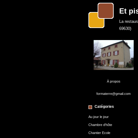
Et pi
La restaur
69630)
À propos
formaterre@gmail.com
Catégories
Au jour le jour
Chambre d'hôte
Chantier Ecole