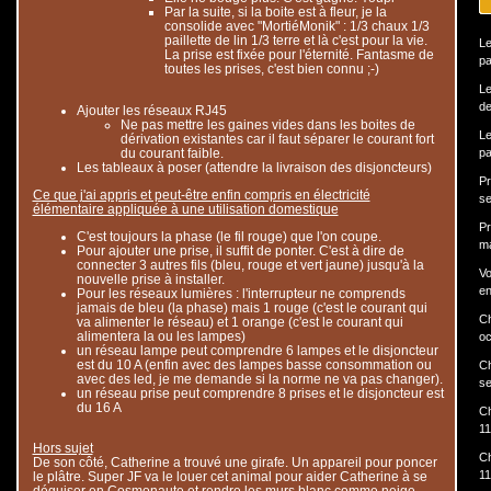
Par la suite, si la boite est à fleur, je la
consolide avec "MortiéMonik" : 1/3 chaux 1/3
paillette de lin 1/3 terre et là c'est pour la vie.
Le
La prise est fixée pour l'éternité. Fantasme de
pa
toutes les prises, c'est bien connu ;-)
Le
de
Ajouter les réseaux RJ45
Ne pas mettre les gaines vides dans les boites de
Le
dérivation existantes car il faut séparer le courant fort
du courant faible.
pa
Les tableaux à poser (attendre la livraison des disjoncteurs)
Pr
Ce que j'ai appris et peut-être enfin compris en électricité
se
élémentaire appliquée à une utilisation domestique
Pr
C'est toujours la phase (le fil rouge) que l'on coupe.
ma
Pour ajouter une prise, il suffit de ponter. C'est à dire de
connecter 3 autres fils (bleu, rouge et vert jaune) jusqu'à la
Vo
nouvelle prise à installer.
en
Pour les réseaux lumières : l'interrupteur ne comprends
jamais de bleu (la phase) mais 1 rouge (c'est le courant qui
Ch
va alimenter le réseau) et 1 orange (c'est le courant qui
alimentera la ou les lampes)
oc
un réseau lampe peut comprendre 6 lampes et le disjoncteur
est du 10 A (enfin avec des lampes basse consommation ou
Ch
avec des led, je me demande si la norme ne va pas changer).
s
un réseau prise peut comprendre 8 prises et le disjoncteur est
du 16 A
Ch
11
Hors sujet
Ch
De son côté, Catherine a trouvé une girafe. Un appareil pour poncer
11
le plâtre. Super JF va le louer cet animal pour aider Catherine à se
déguiser en Cosmonaute et rendre les murs blanc comme neige.