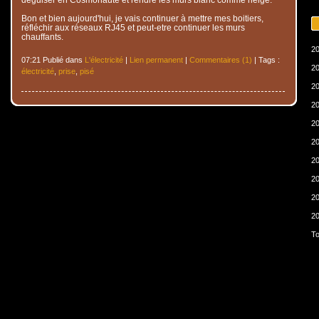
Bon et bien aujourd'hui, je vais continuer à mettre mes boitiers,
réfléchir aux réseaux RJ45 et peut-etre continuer les murs
chauffants.
20
07:21 Publié dans
L'électricité
|
Lien permanent
|
Commentaires (1)
| Tags :
20
électricité
,
prise
,
pisé
20
20
20
20
20
20
20
20
To