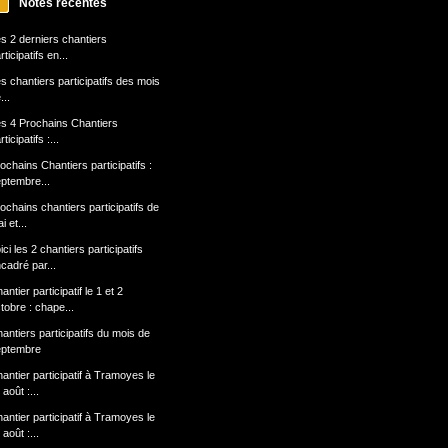
Notes récentes
s 2 derniers chantiers
rticipatifs en...
s chantiers participatifs des mois
...
s 4 Prochains Chantiers
rticipatifs :...
ochains Chantiers participatifs :
ptembre...
ochains chantiers participatifs de
i et...
ici les 2 chantiers participatifs
cadré par...
antier participatif le 1 et 2
tobre : chape...
antiers participatifs du mois de
eptembre
antier participatif à Tramoyes le
 août :...
antier participatif à Tramoyes le
 août :...