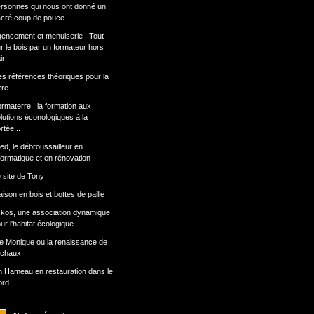
rsonnes qui nous ont donné un
cré coup de pouce.
encement et menuiserie : Tout
r le bois par un formateur hors
ir
s références théoriques pour la
rre
rmaterre : la formation aux
lutions éconologiques à la
rtée...
ed, le débroussailleur en
formatique et en rénovation
 site de Tony
ison en bois et bottes de paille
kos, une association dynamique
ur l'habitat écologique
e Monique ou la renaissance de
 chaux
 Hameau en restauration dans le
ord