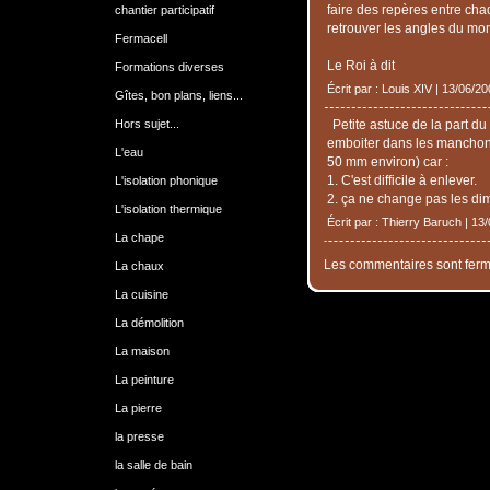
faire des repères entre ch
chantier participatif
retrouver les angles du mo
Fermacell
Le Roi à dit
Formations diverses
Écrit par : Louis XIV | 13/06/2
Gîtes, bon plans, liens...
Hors sujet...
Petite astuce de la part du
emboiter dans les manchon
L'eau
50 mm environ) car :
1. C'est difficile à enlever.
L'isolation phonique
2. ça ne change pas les di
L'isolation thermique
Écrit par : Thierry Baruch | 13
La chape
Les commentaires sont ferm
La chaux
La cuisine
La démolition
La maison
La peinture
La pierre
la presse
la salle de bain