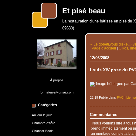
Et pisé beau
La restauration d'une bâtisse en pisé du 
69630)
« Le gobeti,vous dis-je... (v
Page d'accueil
|
Oïkos, une
12/06/2008
Louis XIV pose du PV
À propos
formaterre@gmail.com
22:19 Publié dans
PVC
|
Lien p
Catégories
Commentaires
Au jour le jour
Chambre d'hôte
Nous voulons dire à tous n
prend immédiatement ou pre
Chantier Ecole
un montage complet à blanc