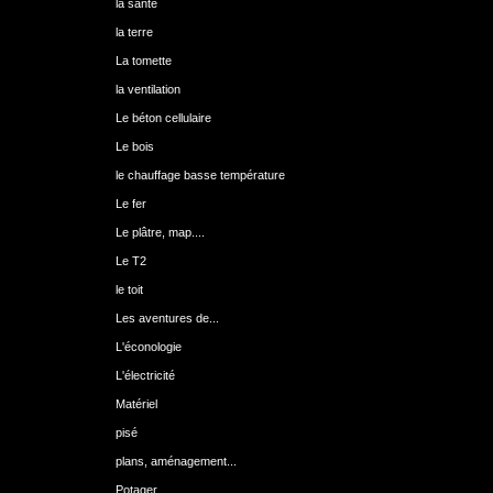
la santé
la terre
La tomette
la ventilation
Le béton cellulaire
Le bois
le chauffage basse température
Le fer
Le plâtre, map....
Le T2
le toit
Les aventures de...
L'éconologie
L'électricité
Matériel
pisé
plans, aménagement...
Potager