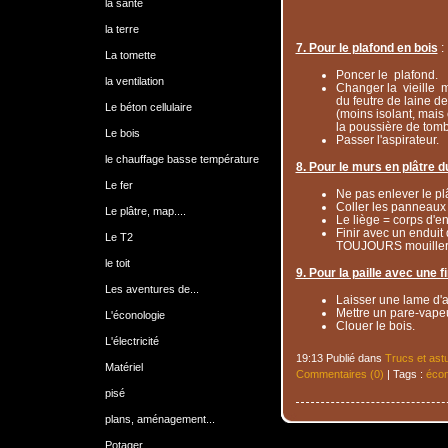
la santé
la terre
7. Pour le plafond en bois
:
La tomette
Poncer le plafond.
la ventilation
Changer la vieille m
du feutre de laine d
Le béton cellulaire
(moins isolant, mais 
la poussière de tomb
Le bois
Passer l'aspirateur.
le chauffage basse température
8. Pour le murs en plâtre du
Le fer
Ne pas enlever le plâ
Coller les panneaux
Le plâtre, map....
Le liège = corps d'en
Finir avec un enduit 
Le T2
TOUJOURS mouiller 
le toit
9. Pour la paille avec une 
Les aventures de...
Laisser une lame d'a
Mettre un pare-vapeu
L'éconologie
Clouer le bois.
L'électricité
19:13 Publié dans
Trucs et ast
Matériel
Commentaires (0)
| Tags :
écon
pisé
plans, aménagement...
Potager