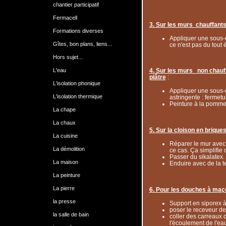
chantier participatif
Fermacell
3. Sur les murs chauffants
Formations diverses
Appliquer une sous-c
Gîtes, bon plans, liens...
ce n'est pas du tout 
Hors sujet...
L'eau
4. Sur les murs non chauf
plâtre
:
L'isolation phonique
Appliquer une sous-c
L'isolation thermique
astringente : fermetu
Peinture à la pomme 
La chape
La chaux
5. Sur la cloison en brique
La cuisine
Réparer le mur avec
La démolition
ce cas. Ça simplifie 
Passer du sikalatex.
La maison
Enduire avec de la te
La peinture
La pierre
6. Pour les douches à ma
la presse
Support en siporex à
poser le receveur de
la salle de bain
coller des carreaux d
l'écoulement de l'ea