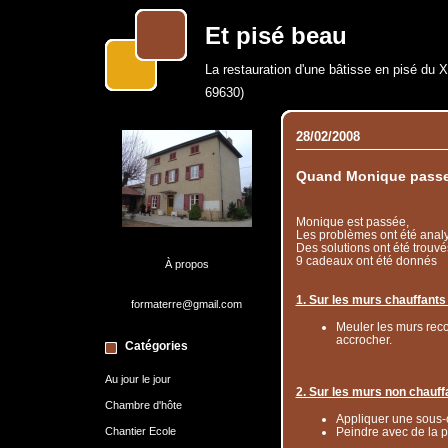
Et pisé beau
La restauration d'une bâtisse en pisé du 
69630)
28/02/2008
Quand Monique passe,
Monique est passée,
Les problèmes ont été anal
Des solutions ont été trouvé
9 cadeaux ont été donnés
À propos
1. Sur les murs chauffants
formaterre@gmail.com
Meuler les murs recou
accrocher.
Catégories
Au jour le jour
2. Sur les murs non chauff
Chambre d'hôte
Appliquer une sous-c
Peindre avec de la p
Chantier Ecole